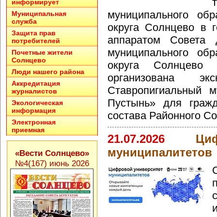
информирует
муниципального обр
Муниципальная
служба
округа Солнцево в г
Защита прав
аппаратом Совета д
потребителей
муниципального обр
Почетные жители
Солнцево
округа Солнцево
Люди нашего района
организована эк
Аккредитация
Ставропигиальный м
журналистов
Пустынь» для гражд
Экологическая
информация
состава Районного С
Электронная
приемная
21.07.2026
Ци
муниципалитетов
«Вести Солнцево»
№4(167) июнь 2026