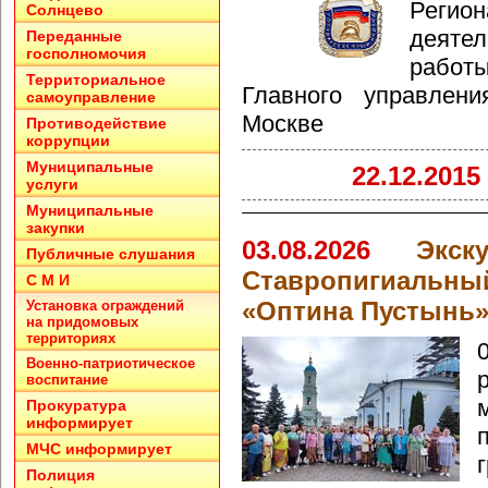
Регио
Солнцево
деятел
Переданные
госполномочия
рабо
Территориальное
Главного управлен
самоуправление
Москве
Противодействие
коррупции
Муниципальные
22.12.2015
услуги
Муниципальные
закупки
03.08.2026
Экс
Публичные слушания
Ставропигиальн
С М И
«Оптина Пустынь
Установка ограждений
на придомовых
территориях
Военно-патриотическое
воспитание
Прокуратура
информирует
МЧС информирует
Полиция