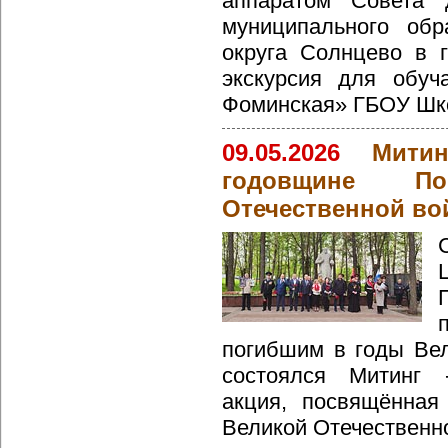
аппаратом Совета д
муниципального обр
округа Солнцево в 
экскурсия для обуч
Фоминская» ГБОУ Шко
09.05.2026
Мити
годовщине П
Отечественной во
погибшим в годы Ве
состоялся Митинг -
акция, посвящённая
Великой Отечественн