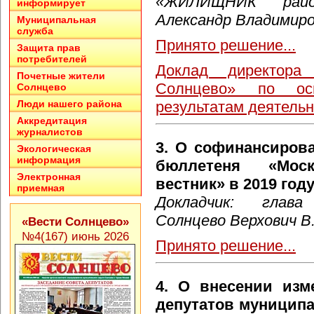
«ЖИЛИЩНИК райо
информирует
Александр Владимир
Муниципальная
служба
Принято решение...
Защита прав
потребителей
Доклад директор
Почетные жители
Солнцево» по ос
Солнцево
результатам деятельн
Люди нашего района
Аккредитация
журналистов
3. О софинансиров
Экологическая
информация
бюллетеня «Моск
Электронная
вестник» в 2019 году
приемная
Докладчик: глава
Солнцево Верхович В
«Вести Солнцево»
№4(167) июнь 2026
Принято решение...
4. О внесении изм
депутатов муниципа