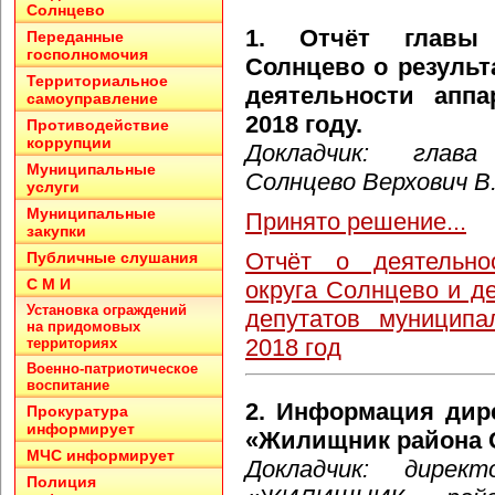
Солнцево
1. Отчёт главы 
Переданные
госполномочия
Солнцево о результ
Территориальное
деятельности аппа
самоуправление
2018 году.
Противодействие
коррупции
Докладчик: глава
Муниципальные
Солнцево Верхович В
услуги
Муниципальные
Принято решение...
закупки
Отчёт о деятельно
Публичные слушания
С М И
округа Солнцево и д
Установка ограждений
депутатов муниципа
на придомовых
2018 год
территориях
Военно-патриотическое
воспитание
2. Информация дир
Прокуратура
информирует
«Жилищник района 
МЧС информирует
Докладчик: дире
Полиция