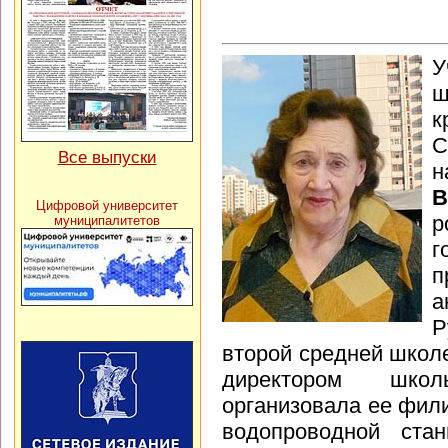
У
ш
к
Все выпуски
н
Цифровой университет
р
муниципалитетов
г
п
Р
второй средней школ
директором шко
организовала ее фил
водопроводной ста