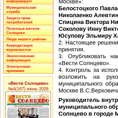
Москве»:
информирует
Белостоцкого Павл
Муниципальная
служба
Николаенко Алевти
Защита прав
Спицина Виктора Н
потребителей
Соколову Инну Викт
Почетные жители
Солнцево
Юсупову Эльмиру Х
Люди нашего района
2. Настоящее решение
Аккредитация
принятия.
журналистов
3. Опубликовать на
Экологическая
информация
«Вести Солнцево».
Электронная
4. Контроль за испо
приемная
возложить на руков
муниципального обр
«Вести Солнцево»
№4(167) июнь 2026
Москве В.С.Верхович
Руководитель внутр
муниципального об
Солнцево в городе 