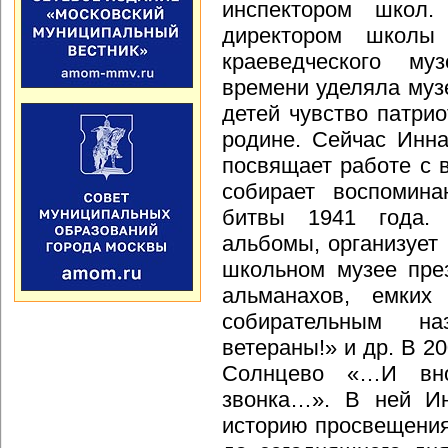
инспектором школ
директором школ
краеведческого м
времени уделяла муз
детей чувство патри
родине. Сейчас Инн
посвящает работе с 
собирает воспомина
битвы 1941 года. 
альбомы, организует 
школьном музее през
альманахов, емких
собирательным н
ветераны!» и др. В 20
Солнцево «…И вно
звонка…». В ней Ин
историю просвещения