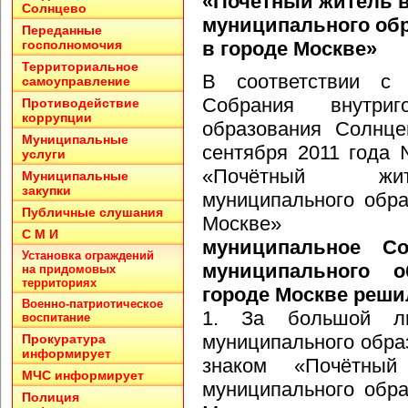
«Почётный житель в
Солнцево
муниципального об
Переданные
госполномочия
в городе Москве»
Территориальное
В соответствии с 
самоуправление
Собрания внутриго
Противодействие
коррупции
образования Солнце
Муниципальные
сентября 2011 года
услуги
«Почётный жите
Муниципальные
закупки
муниципального обр
Публичные слушания
Москве»
С М И
муниципальное Со
Установка ограждений
муниципального 
на придомовых
территориях
городе Москве реши
Военно-патриотическое
1. За большой л
воспитание
муниципального обра
Прокуратура
информирует
знаком «Почётный 
МЧС информирует
муниципального обр
Полиция