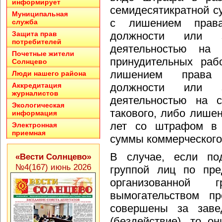
информирует
семидесятикратной с
Муниципальная
с лишением права
служба
Защита прав
должности или з
потребителей
деятельностью на
Почетные жители
принудительных раб
Солнцево
лишением права 
Люди нашего района
Аккредитация
должности или з
журналистов
деятельностью на 
Экологическая
такового, либо лише
информация
лет со штрафом в 
Электронная
приемная
суммы коммерческого
В случае, если по
«Вести Солнцево»
№4(167) июнь 2026
группой лиц по пре
организованной 
вымогательством п
совершены за заве
(бездействие), то 