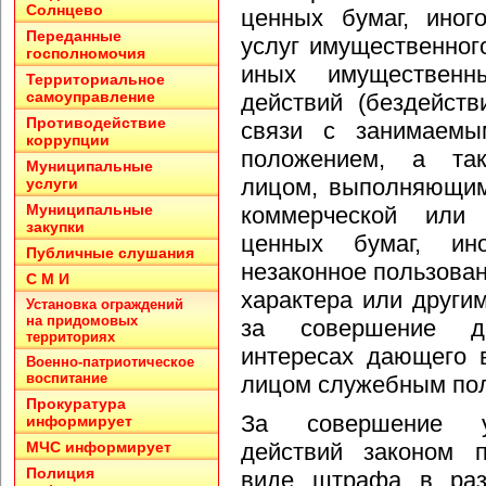
Солнцево
ценных бумаг, иног
Переданные
услуг имущественног
госполномочия
иных имуществен
Территориальное
самоуправление
действий (бездейст
Противодействие
связи с занимаем
коррупции
положением, а так
Муниципальные
лицом, выполняющим
услуги
Муниципальные
коммерческой или 
закупки
ценных бумаг, ин
Публичные слушания
незаконное пользова
С М И
характера или друг
Установка ограждений
на придомовых
за совершение де
территориях
интересах дающего 
Военно-патриотическое
воспитание
лицом служебным по
Прокуратура
За совершение у
информирует
МЧС информирует
действий законом п
Полиция
виде штрафа в раз