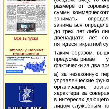
размере от сорокак
суммы коммерческог
занимать опреде
заниматься определе
до трех лет либо л
двенадцати лет с
Все выпуски
пятидесятикратной с
Цифровой университет
Таким образом, выш
муниципалитетов
предусматривает у
фактически за два пр
а) за незаконную п
управленческие функ
организации, возна
характера за соверш
в интересах дающего
лицом служебным пол