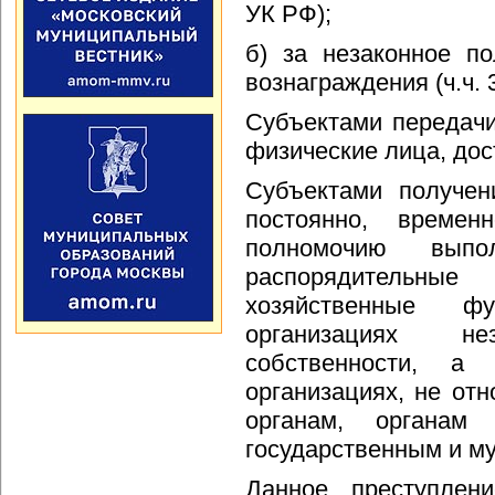
УК РФ);
б) за незаконное п
вознаграждения (ч.ч. 3
Субъектами передач
физические лица, дос
Субъектами получен
постоянно, време
полномочию выпол
распорядительные
хозяйственные ф
организациях 
собственности, а
организациях, не от
органам, органам 
государственным и м
Данное преступлен