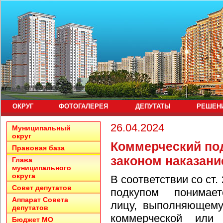
ОКРУГ
ФОТОГАЛЕРЕЯ
ДЕПУТАТЫ
РЕШЕН
26.04.2024
Муниципальный
округ
Коммерческий по
Правовая база
законом наказание
Глава
муниципального
округа
В соответствии со ст
Совет депутатов
подкупом понимае
Аппарат Совета
лицу, выполняющему
депутатов
коммерческой или 
Бюджет МО