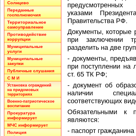
Солнцево
предусмотренных 
Переданные
указами Президен
госполномочия
Правительства РФ.
Территориальное
самоуправление
Документы, которые 
Противодействие
при заключении тр
коррупции
разделить на две гру
Муниципальные
услуги
- документы, предъ
Муниципальные
закупки
при поступлении на 
Публичные слушания
ст. 65 ТК РФ;
С М И
- документ об образ
Установка ограждений
на придомовых
наличии спец
территориях
соответствующих видо
Военно-патриотическое
воспитание
Обязательными к п
Прокуратура
информирует
являются:
МЧС информирует
- паспорт гражданина
Полиция