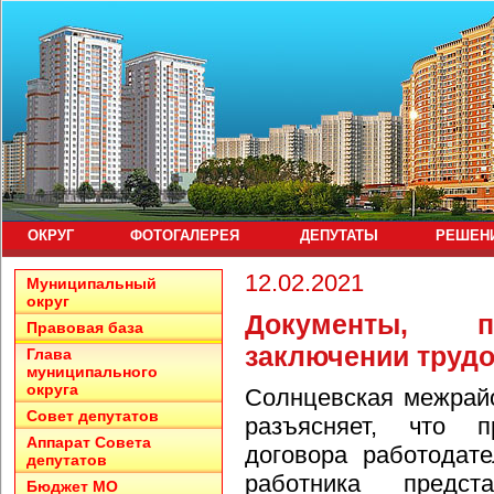
ОКРУГ
ФОТОГАЛЕРЕЯ
ДЕПУТАТЫ
РЕШЕН
12.02.2021
Муниципальный
округ
Документы, п
Правовая база
заключении трудо
Глава
муниципального
округа
Солнцевская межрайо
Совет депутатов
разъясняет, что п
Аппарат Совета
договора работодат
депутатов
работника предст
Бюджет МО