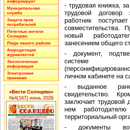
информирует
- трудовая книжка, з
Муниципальная
трудовой договор 
служба
работник поступае
Защита прав
потребителей
совместительства. 
Почетные жители
новый работодат
Солнцево
занесением общего с
Люди нашего района
Аккредитация
- документ, подтв
журналистов
системе и
Экологическая
информация
(персонифицированно
Электронная
личном кабинете на с
приемная
- выданное ране
«Вести Солнцево»
свидетельство. Кро
№4(167) июнь 2026
заключает трудовой 
нем работодателю
территориальный орг
- документы во