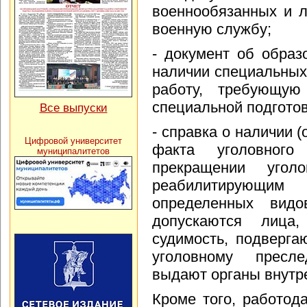
военнообязанных и 
военную службу;
- документ об образ
наличии специальных 
работу, требующую
специальной подготов
Все выпуски
- справка о наличии (
Цифровой университет
факта уголовног
муниципалитетов
прекращении угол
реабилитирующ
определенных вид
допускаются лиц
судимость, подверг
уголовному пресл
выдают органы внутр
Кроме того, работод