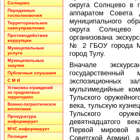
Солнцево
округа Солнцево в 
Переданные
аппаратом Совета д
госполномочия
муниципального обр
Территориальное
самоуправление
округа Солнцево
Противодействие
организована экскур
коррупции
№ 2 ГБОУ города 
Муниципальные
город Тулу.
услуги
Муниципальные
Вначале экскурс
закупки
государственный
Публичные слушания
экспозиционных за
С М И
Установка ограждений
мультимедийные ком
на придомовых
Тульского оружейног
территориях
века, тульскую кузне
Военно-патриотическое
воспитание
Тульского оруж
Прокуратура
девятнадцатого век
информирует
Первой мировой в
МЧС информирует
Полиция
Советской Армии), 