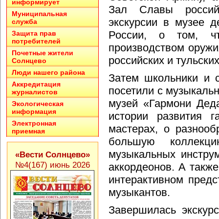
информирует
Зал Славы россий
Муниципальная
экскурсии в музее д
служба
России, о том, ч
Защита прав
потребителей
производством оружи
Почетные жители
российских и тульских
Солнцево
Люди нашего района
Затем школьники и 
Аккредитация
посетили с музыкальн
журналистов
музей «Гармони Дед
Экологическая
информация
истории развития г
Электронная
мастерах, о разнооб
приемная
большую коллекци
музыкальных инструм
«Вести Солнцево»
№4(167) июнь 2026
аккордеонов. А также
интерактивном пред
музыкантов.
Завершилась экскур