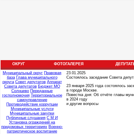
ОКРУГ
ФОТОГАЛЕРЕЯ
ДЕПУТАТ
Муниципальный округ
Правовая
23.01.2025
база
Глава муниципального
Состоялось заседание Совета депут
округа
Совет депутатов
Аппарат
23 января 2025 года состоялось зас
Совета депутатов
Бюджет МО
в городе Москве.
Солнцево
Переданные
Повестка дня: Об отчёте главы мун
госполномочия
Территориальное
в 2024 году
самоуправление
и другие вопросы
Противодействие коррупции
Муниципальные услуги
Муниципальные закупки
Публичные слушания
С М И
Установка ограждений на
придомовых территориях
Военно-
патриотическое воспитание