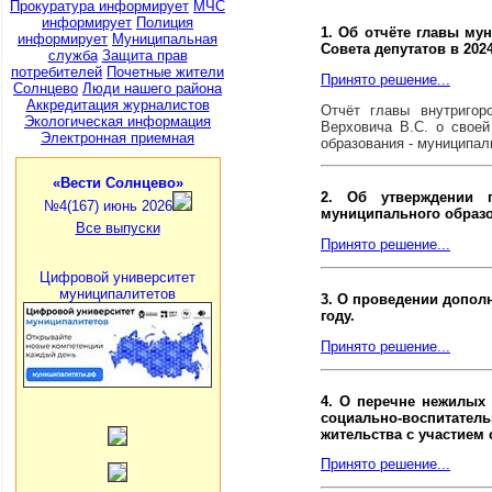
Прокуратура информирует
МЧС
информирует
Полиция
1. Об отчёте главы му
информирует
Муниципальная
Совета депутатов в 2024
служба
Защита прав
потребителей
Почетные жители
Принято решение...
Солнцево
Люди нашего района
Аккредитация журналистов
Отчёт главы внутригор
Экологическая информация
Верховича В.С. о своей
Электронная приемная
образования - муниципал
«Вести Солнцево»
2. Об утверждении г
№4(167) июнь 2026
муниципального образо
Все выпуски
Принято решение...
Цифровой университет
муниципалитетов
3. О проведении допол
году.
Принято решение...
4. О перечне нежилых 
социально-воспитате
жительства с участием
Принято решение...