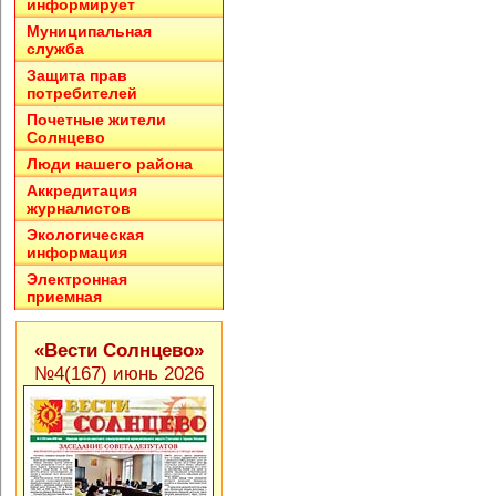
информирует
Муниципальная
служба
Защита прав
потребителей
Почетные жители
Солнцево
Люди нашего района
Аккредитация
журналистов
Экологическая
информация
Электронная
приемная
«Вести Солнцево»
№4(167) июнь 2026