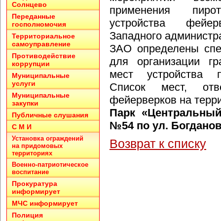
Солнцево
применения пиро
Переданные
устройства фейе
госполномочия
Западного администр
Территориальное
самоуправление
ЗАО определены спе
Противодействие
для организации гр
коррупции
мест устройства п
Муниципальные
услуги
Список мест, отв
Муниципальные
фейерверков на терр
закупки
Парк «Центральный
Публичные слушания
№54 по ул. Богданов
С М И
Установка ограждений
Возврат к списку
на придомовых
территориях
Военно-патриотическое
воспитание
Прокуратура
информирует
МЧС информирует
Полиция