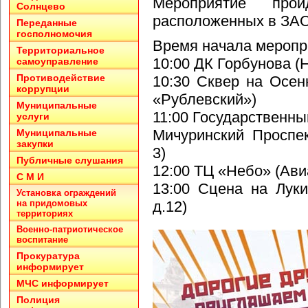
Мероприятие про
Солнцево
расположенных в ЗАО 
Переданные
госполномочия
Время начала меропр
Территориальное
10:00 ДК Горбунова (Н
самоуправление
Противодействие
10:30 Сквер на Осен
коррупции
«Рублевский»)
Муниципальные
11:00 Государственны
услуги
Мичуринский Проспек
Муниципальные
закупки
3)
Публичные слушания
12:00 ТЦ «Небо» (Ави
С М И
13:00 Сцена на Луки
Установка ограждений
на придомовых
д.12)
территориях
Военно-патриотическое
воспитание
Прокуратура
информирует
МЧС информирует
Полиция