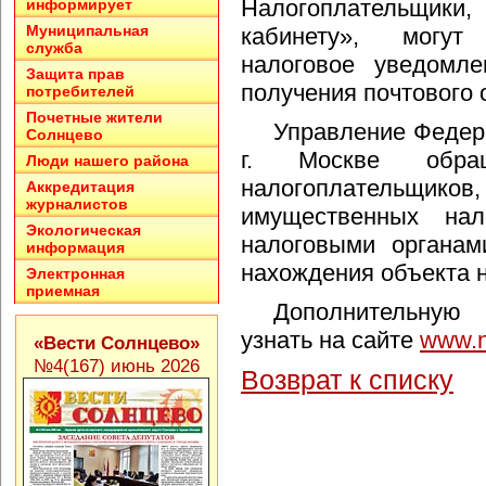
Налогоплательщики,
информирует
Муниципальная
кабинету», могут
служба
налоговое уведомле
Защита прав
получения почтового 
потребителей
Почетные жители
Управление Федер
Солнцево
г. Москве обра
Люди нашего района
налогоплательщ
Аккредитация
журналистов
имущественных нал
Экологическая
налоговыми органам
информация
нахождения объекта 
Электронная
приемная
Дополнительну
узнать на сайте
www.n
«Вести Солнцево»
№4(167) июнь 2026
Возврат к списку