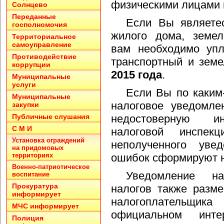
физическими лицами 
Солнцево
Переданные
Если Вы являетес
госполномочия
жилого дома, земел
Территориальное
самоуправление
вам необходимо упл
Противодействие
транспортный и зем
коррупции
2015 года
.
Муниципальные
услуги
Если Вы по каким
Муниципальные
налоговое уведомле
закупки
Публичные слушания
недостоверную и
С М И
налоговой инспе
Установка ограждений
неполученного уве
на придомовых
территориях
ошибок сформируют н
Военно-патриотическое
Уведомление н
воспитание
Прокуратура
налогов также разм
информирует
налогоплательщика
МЧС информирует
официальном инте
Полиция