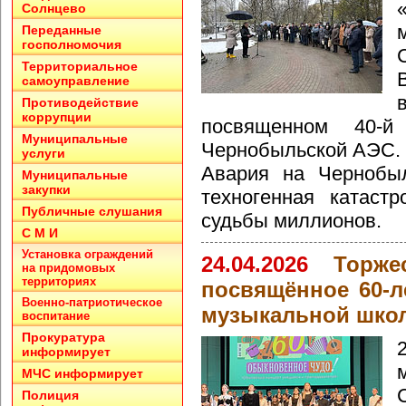
Солнцево
Переданные
госполномочия
Территориальное
самоуправление
Противодействие
коррупции
посвященном 40-й
Муниципальные
Чернобыльской АЭС.
услуги
Авария на Чернобы
Муниципальные
закупки
техногенная катаст
Публичные слушания
судьбы миллионов.
С М И
Установка ограждений
24.04.2026
Торже
на придомовых
территориях
посвящённое 60-
Военно-патриотическое
музыкальной шко
воспитание
Прокуратура
информирует
МЧС информирует
Полиция