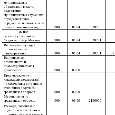
муниципальных
образований в части
содержания
муниципальных служащих,
осуществляющих
переданные полномочия по
опеке и попечительству
900
01 04
0020250
из них:
за счет субвенций из
бюджета города Москвы
900
01 04
0020251
Выполнение функций
органами местного
самоуправления
900
01 04
0020251
501
Национальная
безопасность и
правоохранительная
деятельность
900
03 00
Предупреждение и
ликвидация последствий
чрезвычайных ситуаций и
стихийных бедствий,
гражданская оборона
900
03 09
Мероприятия по
гражданской оборене
900
03 09
2190000
Расходы, связанные с
подготовкой населения и
организаций к действиям в