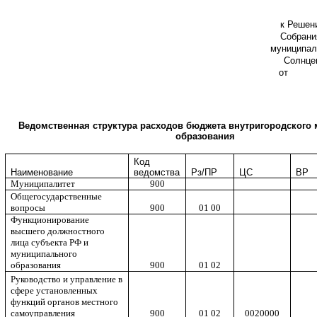
к Решен
Собрани
муниципал
Солнце
о
Ведомственная структура расходов бюджета внутригородского
образования
Код
Наименование
ведомства
Рз/ПР
ЦС
ВР
Муниципалитет
900
Общегосударственные
вопросы
900
01 00
Функционирование
высшего должностного
лица субъекта РФ и
муниципального
образования
900
01 02
Руководство и управление в
сфере установленных
функций органов местного
самоуправления
900
01 02
0020000