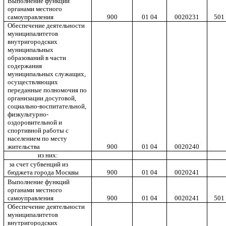
Выполнение функций
органами местного
самоуправления
900
01 04
0020231
501
Обеспечение деятельности
муниципалитетов
внутригородских
муниципальных
образований в части
содержания
муниципальных служащих,
осуществляющих
переданные полномочия по
организации досуговой,
социально-воспитательной,
физкультурно-
оздоровительной и
спортивной работы с
населением по месту
жительства
900
01 04
0020240
из них:
за счет субвенций из
бюджета города Москвы
900
01 04
0020241
Выполнение функций
органами местного
самоуправления
900
01 04
0020241
501
Обеспечение деятельности
муниципалитетов
внутригородских