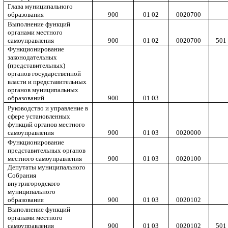
Глава муниципального
образования
900
01 02
0020700
Выполнение функций
органами местного
самоуправления
900
01 02
0020700
501
Функционирование
законодательных
(представительных)
органов государственной
власти и представительных
органов муниципальных
образований
900
01 03
Руководство и управление в
сфере установленных
функций органов местного
самоуправления
900
01 03
0020000
Функционирование
представительных органов
местного самоуправления
900
01 03
0020100
Депутаты муниципального
Собрания
внутригородского
муниципального
образования
900
01 03
0020102
Выполнение функций
органами местного
самоуправления
900
01 03
0020102
501