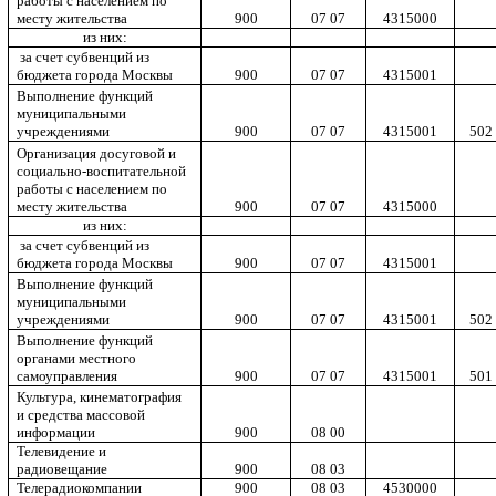
работы с населением по
месту жительства
900
07 07
4315000
из них:
за счет субвенций из
бюджета города Москвы
900
07 07
4315001
Выполнение функций
муниципальными
учреждениями
900
07 07
4315001
502
Организация досуговой и
социально-воспитательной
работы с населением по
месту жительства
900
07 07
4315000
из них:
за счет субвенций из
бюджета города Москвы
900
07 07
4315001
Выполнение функций
муниципальными
учреждениями
900
07 07
4315001
502
Выполнение функций
органами местного
самоуправления
900
07 07
4315001
501
Культура, кинематография
и средства массовой
информации
900
08 00
Телевидение и
радиовещание
900
08 03
Телерадиокомпании
900
08 03
4530000