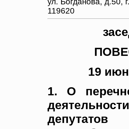
ул. Богданова, д.50, г
119620
засе
ПОВЕ
19 июн
1. О переч
деятельн
депутатов 