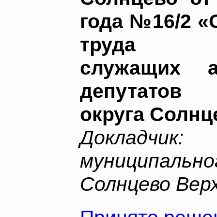
года №16/2 «
труда му
служащих а
депутатов 
округа Солнц
Доклад
муниципал
Солнцево Верх