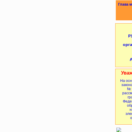
Глава м
р
орг
Уваж
На осн
закона
№ 
расс
гр
Феде
об
н
эле
о