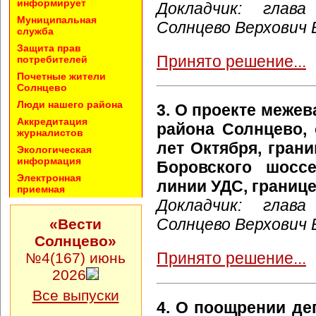
информирует
Докладчик: глава
Муниципальная
Солнцево Верхович 
служба
Защита прав
Принято решение...
потребителей
Почетные жители
Солнцево
Люди нашего района
3. О проекте межев
Аккредитация
района Солнцево, 
журналистов
лет Октября, гран
Экологическая
информация
Боровского шоссе
Электронная
линии УДС, границ
приемная
Докладчик: глава
Солнцево Верхович 
«Вести
Солнцево»
Принято решение...
№4(167) июнь
2026
Все выпуски
4. О поощрении де