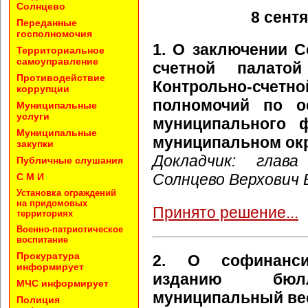
Солнцево
8 сент
Переданные
госполномочия
1. О заключении С
Территориальное
самоуправление
счетной палато
Противодействие
Контрольно-сч
коррупции
полномочий по о
Муниципальные
услуги
муниципального 
Муниципальные
муниципальном окр
закупки
Докладчик: глава
Публичные слушания
Солнцево Верхович 
С М И
Установка ограждений
на придомовых
Принято решение...
территориях
Военно-патриотическое
воспитание
Прокуратура
2. О софинанси
информирует
изданию бюлл
МЧС информирует
муниципальный вес
Полиция