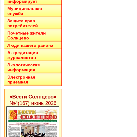
информирует
Муниципальная
служба
Защита прав
потребителей
Почетные жители
Солнцево
Люди нашего района
Аккредитация
журналистов
Экологическая
информация
Электронная
приемная
«Вести Солнцево»
№4(167) июнь 2026