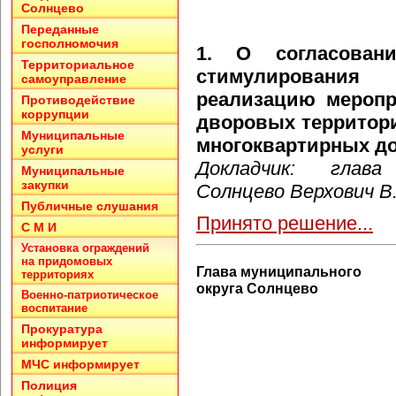
Солнцево
Переданные
госполномочия
1. О согласован
Территориальное
стимулировани
самоуправление
реализацию меропр
Противодействие
коррупции
дворовых территори
Муниципальные
многоквартирных д
услуги
Докладчик: глава
Муниципальные
закупки
Солнцево Верхович В
Публичные слушания
Принято решение...
С М И
Установка ограждений
на придомовых
Глава муниципального
территориях
округа Солнцево
Военно-патриотическое
воспитание
Прокуратура
информирует
МЧС информирует
Полиция